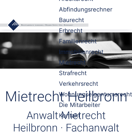
Abfindungsrechner
Baurecht
Erbrecht
Familienrecht
Immobilienrecht
Mietrecht
Strafrecht
Verkehrsrecht
Mietrecht Heilbronn
Wohnungseigentumsrecht
Die Mitarbeiter
Anwalt Mietrecht
Kontakt
Heilbronn · Fachanwalt