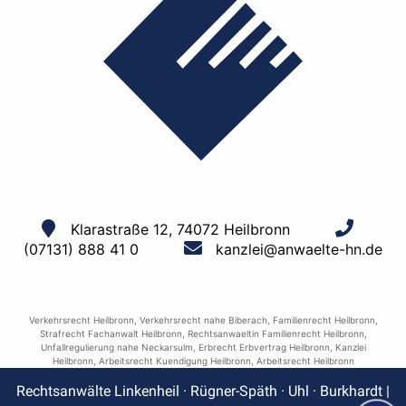
Klarastraße 12, 74072 Heilbronn
(07131) 888 41 0
kanzlei@anwaelte-hn.de
Verkehrsrecht Heilbronn
,
Verkehrsrecht nahe Biberach
,
Familienrecht Heilbronn
,
Strafrecht Fachanwalt Heilbronn
,
Rechtsanwaeltin Familienrecht Heilbronn
,
Unfallregulierung nahe Neckarsulm
,
Erbrecht Erbvertrag Heilbronn
,
Kanzlei
Heilbronn
,
Arbeitsrecht Kuendigung Heilbronn
,
Arbeitsrecht Heilbronn
Rechtsanwälte Linkenheil · Rügner-Späth · Uhl · Burkhardt |