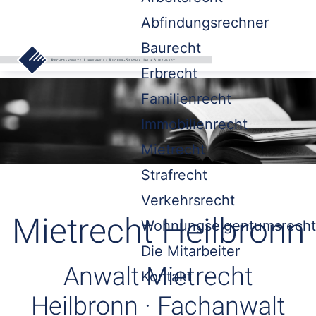
Abfindungsrechner
Baurecht
Erbrecht
Familienrecht
Immobilienrecht
Mietrecht
Strafrecht
Verkehrsrecht
Mietrecht Heilbronn
Wohnungseigentumsrecht
Die Mitarbeiter
Anwalt Mietrecht
Kontakt
Heilbronn · Fachanwalt