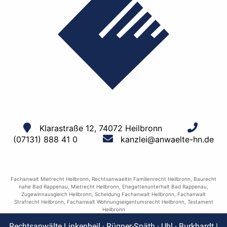
Klarastraße 12, 74072 Heilbronn
(07131) 888 41 0
kanzlei@anwaelte-hn.de
Fachanwalt Mietrecht Heilbronn
,
Rechtsanwaeltin Familienrecht Heilbronn
,
Baurecht
nahe Bad Rappenau
,
Mietrecht Heilbronn
,
Ehegattenunterhalt Bad Rappenau
,
Zugewinnausgleich Heilbronn
,
Scheidung Fachanwalt Heilbronn
,
Fachanwalt
Strafrecht Heilbronn
,
Fachanwalt Wohnungseigentumsrecht Heilbronn
,
Testament
Heilbronn
Rechtsanwälte Linkenheil · Rügner-Späth · Uhl · Burkhardt |