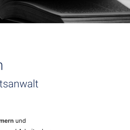
n
htsanwalt
hmern
und