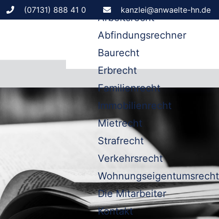
Leistungen
(07131) 888 41 0
kanzlei@anwaelte-hn.de
Arbeitsrecht
Abfindungsrechner
Baurecht
Erbrecht
Familienrecht
Immobilienrecht
Mietrecht
Strafrecht
Verkehrsrecht
Wohnungseigentumsrecht
Die Mitarbeiter
Kontakt