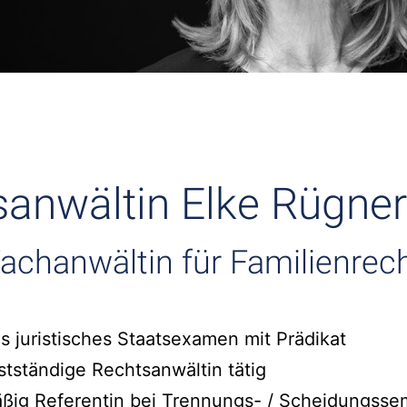
anwältin Elke Rügne
achanwältin für Familienrec
s juristisches Staatsexamen mit Prädikat
bstständige Rechtsanwältin tätig
äßig Referentin bei Trennungs- / Scheidungsse