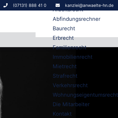
Leistungen
(07131) 888 41 0
kanzlei@anwaelte-hn.de
Arbeitsrecht
Abfindungsrechner
Baurecht
Erbrecht
Familienrecht
Immobilienrecht
Mietrecht
Strafrecht
Verkehrsrecht
Wohnungseigentumsrecht
Die Mitarbeiter
Kontakt