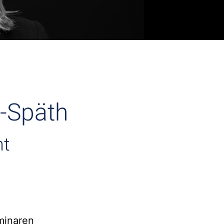
r-Späth
ht
minaren