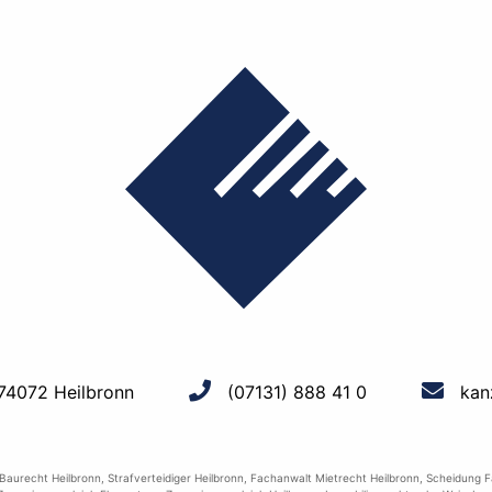
 74072 Heilbronn
(07131) 888 41 0
kan
 Baurecht Heilbronn
,
Strafverteidiger Heilbronn
,
Fachanwalt Mietrecht Heilbronn
,
Scheidung F