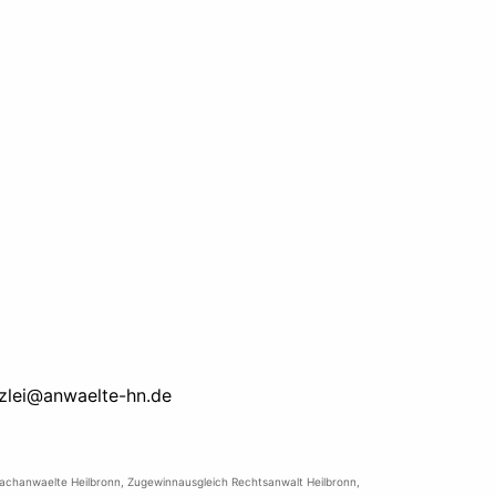
zlei@anwaelte-hn.de
achanwaelte Heilbronn
,
Zugewinnausgleich Rechtsanwalt Heilbronn
,