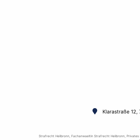
Klarastraße 12,
Strafrecht Heilbronn
,
Fachanwaeltin Strafrecht Heilbronn
,
Privates