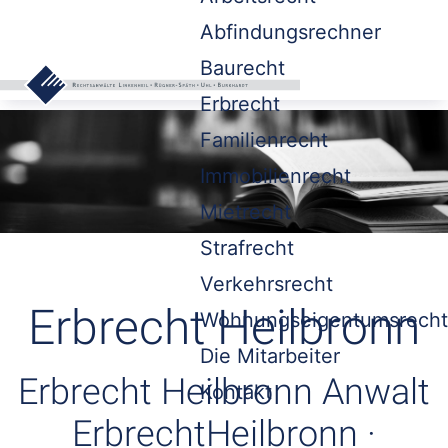
Abfindungsrechner
Baurecht
Erbrecht
Familienrecht
Immobilienrecht
Mietrecht
Strafrecht
Verkehrsrecht
Erbrecht Heilbronn
Wohnungseigentumsrecht
Die Mitarbeiter
Erbrecht Heilbronn Anwalt
Kontakt
ErbrechtHeilbronn ·