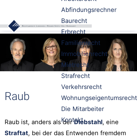
Abfindungsrechner
Baurecht
Erbrecht
Familienrecht
Immobilienrecht
Mietrecht
Strafrecht
Verkehrsrecht
Raub
Wohnungseigentumsrecht
Die Mitarbeiter
Kontakt
Raub ist, anders als der
Diebstahl
, eine
Straftat
, bei der das Entwenden fremdem