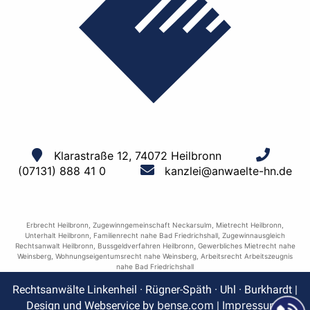
Klarastraße 12, 74072 Heilbronn
(07131) 888 41 0
kanzlei@anwaelte-hn.de
Erbrecht Heilbronn
,
Zugewinngemeinschaft Neckarsulm
,
Mietrecht Heilbronn
,
Unterhalt Heilbronn
,
Familienrecht nahe Bad Friedrichshall
,
Zugewinnausgleich
Rechtsanwalt Heilbronn
,
Bussgeldverfahren Heilbronn
,
Gewerbliches Mietrecht nahe
Weinsberg
,
Wohnungseigentumsrecht nahe Weinsberg
,
Arbeitsrecht Arbeitszeugnis
nahe Bad Friedrichshall
Rechtsanwälte Linkenheil · Rügner-Späth · Uhl · Burkhardt |
bense.com
Impressum
Design und Webservice by
|
|