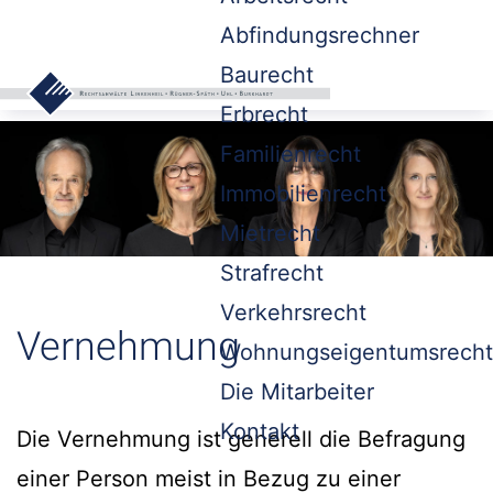
Abfindungsrechner
Baurecht
Erbrecht
Familienrecht
Immobilienrecht
Mietrecht
Strafrecht
Verkehrsrecht
Vernehmung
Wohnungseigentumsrecht
Die Mitarbeiter
Kontakt
Die Vernehmung ist generell die Befragung
einer Person meist in Bezug zu einer