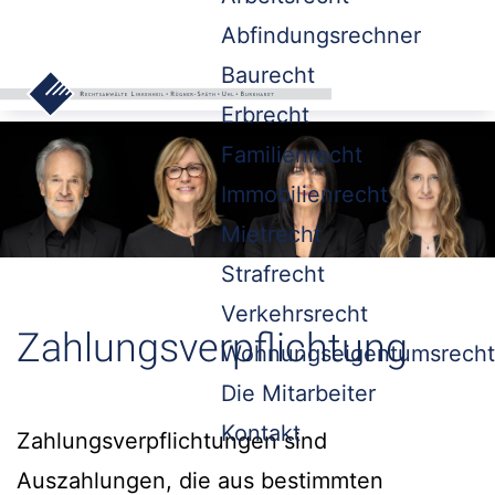
Abfindungsrechner
Baurecht
Erbrecht
Familienrecht
Immobilienrecht
Mietrecht
Strafrecht
Verkehrsrecht
Zahlungsverpflichtung
Wohnungseigentumsrecht
Die Mitarbeiter
Kontakt
Zahlungsverpflichtungen sind
Auszahlungen, die aus bestimmten