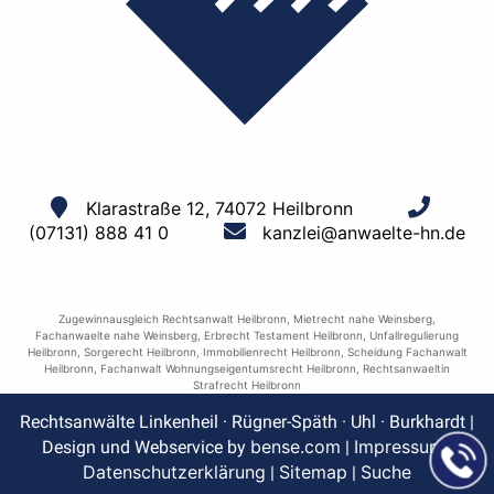
Klarastraße 12, 74072 Heilbronn
(07131) 888 41 0
kanzlei@anwaelte-hn.de
Zugewinnausgleich Rechtsanwalt Heilbronn
,
Mietrecht nahe Weinsberg
,
Fachanwaelte nahe Weinsberg
,
Erbrecht Testament Heilbronn
,
Unfallregulierung
Heilbronn
,
Sorgerecht Heilbronn
,
Immobilienrecht Heilbronn
,
Scheidung Fachanwalt
Heilbronn
,
Fachanwalt Wohnungseigentumsrecht Heilbronn
,
Rechtsanwaeltin
Strafrecht Heilbronn
Rechtsanwälte Linkenheil · Rügner-Späth · Uhl · Burkhardt |
bense.com
Impressum
Design und Webservice by
|
|
Datenschutzerklärung
Sitemap
Suche
|
|