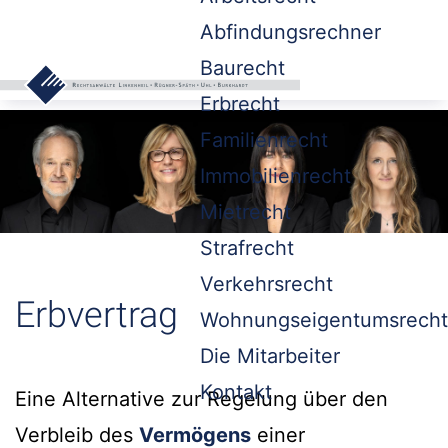
Abfindungsrechner
Baurecht
Erbrecht
Familienrecht
Immobilienrecht
Mietrecht
Strafrecht
Verkehrsrecht
Erbvertrag
Wohnungseigentumsrecht
Die Mitarbeiter
Kontakt
Eine Alternative zur Regelung über den
Verbleib des
Vermögens
einer