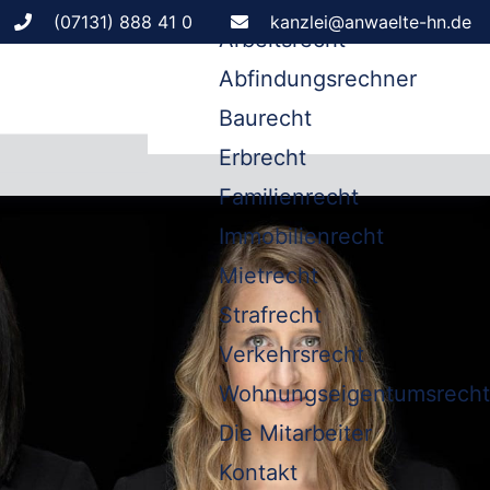
Leistungen
(07131) 888 41 0
kanzlei@anwaelte-hn.de
Arbeitsrecht
Abfindungsrechner
Baurecht
Erbrecht
Familienrecht
Immobilienrecht
Mietrecht
Strafrecht
Verkehrsrecht
Wohnungseigentumsrecht
Die Mitarbeiter
Kontakt