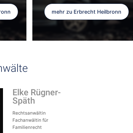
ronn
mehr zu Erbrecht Heilbronn
nwälte
Elke Rügner-
Späth
Rechtsanwältin
Fachanwältin für
Familienrecht