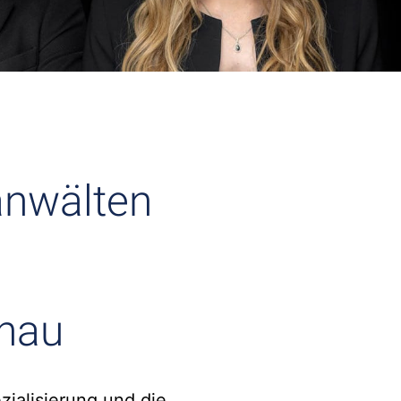
anwälten
nau
zialisierung und die