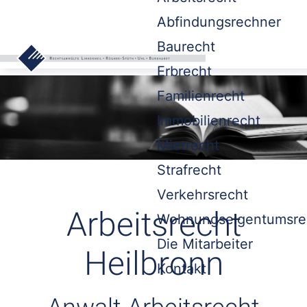
Abfindungsrechner
Baurecht
Erbrecht
Familienrecht
Immobilienrecht
Mietrecht
Strafrecht
Verkehrsrecht
Arbeitsrecht
Wohnungseigentumsre
Die Mitarbeiter
Heilbronn
Kontakt