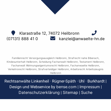
Klarastraße 12, 74072 Heilbronn
(07131) 888 41 0
kanzlei@anwaelte-hn.de
Familienrecht Versorgungsausgleich Heilbronn
,
Strafrecht nahe Biberach
,
Kindesunterhalt Heilbronn
,
Scheidung Fachanwalt Heilbronn
,
Testament Heilbronn
,
Fachanwalt Wohnungseigentumsrecht Heilbronn
,
Fachanwaelte Heilbronn
,
Verkehrsrecht Heilbronn
,
Strafverteidiger Heilbronn
,
Arbeitsrecht Arbeitszeugnis
Heilbronn
Rechtsanwälte Linkenheil · Rügner-Späth · Uhl · Burkhardt |
bense.com
Impressum
Design und Webservice by
|
|
Datenschutzerklärung
Sitemap
Suche
|
|