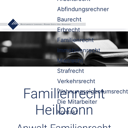
Abfindungsrechner
Baurecht
Erbrecht
Familienrecht
Immobilienrecht
Mietrecht
Strafrecht
Verkehrsrecht
Familienrecht
Wohnungseigentumsrecht
Die Mitarbeiter
Heilbronn
Kontakt